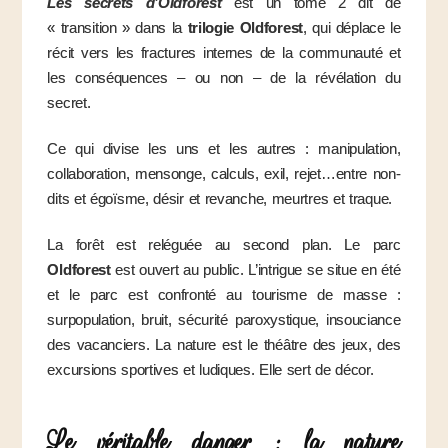
Les secrets d’Oldforest
est un tome 2 dit de
« transition » dans la
trilogie Oldforest
, qui déplace le
récit vers les fractures internes de la communauté et
les conséquences – ou non – de la révélation du
secret.
Ce qui divise les uns et les autres : manipulation,
collaboration, mensonge, calculs, exil, rejet…entre non-
dits et égoïsme, désir et revanche, meurtres et traque.
La forêt est reléguée au second plan. Le parc
Oldforest
est ouvert au public. L’intrigue se situe en été
et le parc est confronté au tourisme de masse :
surpopulation, bruit, sécurité paroxystique, insouciance
des vacanciers. La nature est le théâtre des jeux, des
excursions sportives et ludiques. Elle sert de décor.
Le véritable danger : la nature