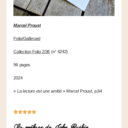
Marcel Proust
Folio/Gallimard
Collection Folio 2/3€
(n° 6242)
96 pages
2024
«
La lecture est une amitié
» Marcel Proust, p.64
La préface de John Ruskin