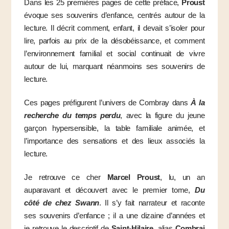
Dans les 25 premières pages de cette préface,
Proust
évoque ses souvenirs d’enfance, centrés autour de la
lecture. Il décrit comment, enfant, il devait s’isoler pour
lire, parfois au prix de la désobéissance, et comment
l’environnement familial et social continuait de vivre
autour de lui, marquant néanmoins ses souvenirs de
lecture.
Ces pages préfigurent l’univers de Combray dans
À la
recherche du temps perdu
, avec la figure du jeune
garçon hypersensible, la table familiale animée, et
l’importance des sensations et des lieux associés la
lecture.
Je retrouve ce cher
Marcel Proust
, lu, un an
auparavant et découvert avec le premier tome,
Du
côté de chez Swann
. Il s’y fait narrateur et raconte
ses souvenirs d’enfance ; il a une dizaine d’années et
je retrouve le descriptif de
Saint-Hilaire
, alias
Combrai