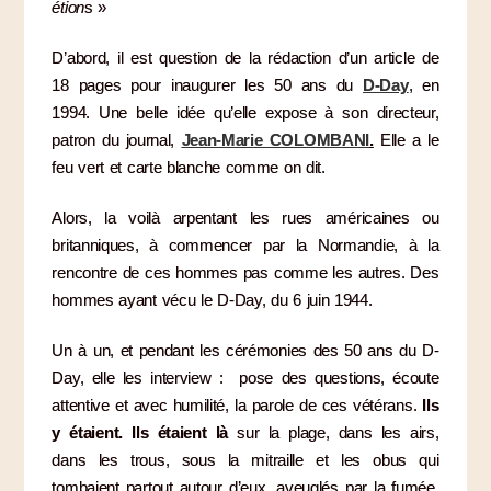
étion
s »
D’abord, il est question de la rédaction d’un article de
18 pages pour inaugurer les 50 ans du
D-Day
, en
1994. Une belle idée qu’elle expose à son directeur,
patron du journal,
Jean-Marie COLOMBANI
.
Elle a le
feu vert et carte blanche comme on dit.
Alors, la voilà arpentant les rues américaines ou
britanniques, à commencer par la Normandie, à la
rencontre de ces hommes pas comme les autres. Des
hommes ayant vécu le D-Day, du 6 juin 1944.
Un à un, et pendant les cérémonies des 50 ans du D-
Day, elle les interview : pose des questions, écoute
attentive et avec humilité, la parole de ces vétérans.
Ils
y étaient. Ils étaient là
sur la plage, dans les airs,
dans les trous, sous la mitraille et les obus qui
tombaient partout autour d’eux, aveuglés par la fumée,