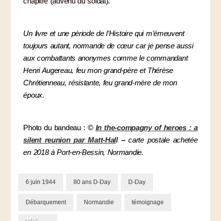
chapitre (advenu du soldat).
Un livre et une période de l’Histoire qui m’émeuvent
toujours autant, normande de cœur car je pense aussi
aux combattants anonymes comme le commandant
Henri Augereau, feu mon grand-père et Thérèse
Chrétienneau, résistante, feu grand-mère de mon
époux.
Photo du bandeau : ©
In the-compagny of heroes : a
silent reunion par Matt-Hal
l
–
carte postale achetée
en 2018 à Port-en-Bessin, Normandie.
6 juin 1944
80 ans D-Day
D-Day
Débarquement
Normandie
témoignage