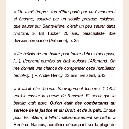
«
On avait l’impression d’être porté par un évènement
si énorme, soulevé par un souffle presque religieux,
que sauter sur Sainte-Mère, c’était un peu sauter dans
l’histoire
. », Bill Tucker, 20 ans, parachutiste, 82e
division aéroportée (Airborne), p. 35.
«
Je brûlais de me battre pour foutre dehors l’occupant,
[…]. L’ennemi numéro un était toujours l’Allemand. On
me donnait une chance de compenser cette humiliation
terrible
.[…] ». André Héricy, 23 ans, résistant, p.43.
«
Il fallait être furieux. Sauvagement furieux ! Il fallait
vouloir casser la gueule de l’ennemi. Et sentir que la
bataille était juste.
Qu’on était des combattants au
service de la justice et du Droit, et de la paix
. Et que
pour les obtenir, il fallait malheureusement se battre
. »
René de Naurois, aumônier débarquant sur la plage de