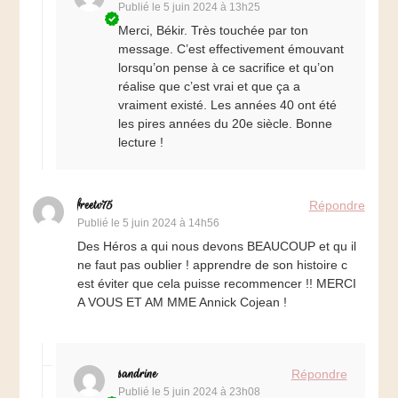
Publié le
5 juin 2024 à 13h25
Merci, Békir. Très touchée par ton
message. C’est effectivement émouvant
lorsqu’on pense à ce sacrifice et qu’on
réalise que c’est vrai et que ça a
vraiment existé. Les années 40 ont été
les pires années du 20e siècle. Bonne
lecture !
freetv75
Répondre
Publié le
5 juin 2024 à 14h56
Des Héros a qui nous devons BEAUCOUP et qu il
ne faut pas oublier ! apprendre de son histoire c
est éviter que cela puisse recommencer !! MERCI
A VOUS ET AM MME Annick Cojean !
sandrine
Répondre
Publié le
5 juin 2024 à 23h08