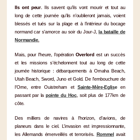
Ils ont peur
. Ils savent qu’ils vont mourir et tout au
long de cette journée qu’ils n’oublieront jamais, voient
blessés et tués sur la plage et à l’intérieur du bocage
normand car s’amorce au soir du Jour-J,
la bataille de
N
ormandie
.
Mais, pour l’heure, l’opération
Overlord
est un succès
et les missions s’échelonnent tout au long de cette
journée historique : débarquements à Omaha Beach,
Utah Beach, Sword, Juno et Gold. De l’embouchure de
l’Orne, entre Ouistreham et
Sainte-Mère-Eglis
e
en
passant par la
pointe du Hoc
,
soit plus de 177km de
côte.
Des milliers de navires à l’horizon, d’avions, de
planeurs dans le ciel. L’invasion est impressionnante,
les Allemands émerveillés et terrorisés.
Rommel
avait