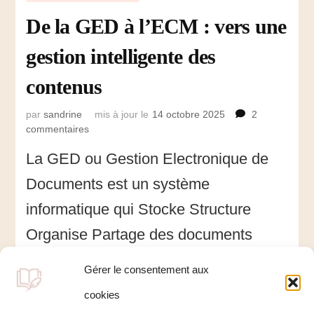
De la GED à l’ECM : vers une
gestion intelligente des
contenus
par
sandrine
mis à jour le
14 octobre 2025
2
commentaires
sur
De
La GED ou Gestion Electronique de
la
GED
Documents est un système
à
l’ECM
informatique qui Stocke Structure
:
Organise Partage des documents
vers
une
numériques permettant de trouver
gestion
Gérer le consentement aux
intelligente
l’information, plus facilement et plus
des
cookies
contenus
rapidement. Elle convient …