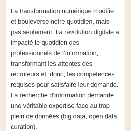
Le
La transformation numérique modifie
métier
de
et bouleverse notre quotidien, mais
documentaliste,
un
pas seulement. La révolution digitale a
métier
impacté le quotidien des
obsolète
ou
professionnels de l’information,
en
devenir
transformant les attentes des
?
recruteurs et, donc, les compétences
requises pour satisfaire leur demande.
La recherche d’information demande
une véritable expertise face au trop
plein de données (big data, open data,
curation).