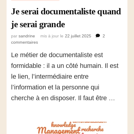
Je serai documentaliste quand
je serai grande
par
sandrine
mis à jour le
22 juillet 2025
2
commentaires
sur
Je
Le métier de documentaliste est
serai
documentaliste
formidable : il a un côté humain. Il est
quand
je
le lien, l’intermédiaire entre
serai
l’information et la personne qui
grande
cherche à en disposer. Il faut être …