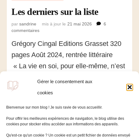
Les derniers sur la liste
par
sandrine
mis à jour le
21 mai 2026
6
commentaires
sur
Les
Grégory Cingal Editions Grasset 320
derniers
sur
pages Août 2024, rentrée littéraire
la
liste
« La vie en soi, pour elle-même, n’est
pas sacrée : il faudra bien s’habituer à
Gérer le consentement aux
cette terrible nudité métaphysique. »
cookies
Jorge Semprun …
Bienvenue sur mon blog ! Je suis ravie de vous accueillir.
Pour offrir les meilleures expériences de navigation, le blog utilise des
cookies pour stocker et/ou accéder aux informations des appareils.
Qu'est-ce qu'un cookie ? Un cookie est un petit fichier de données envoyé