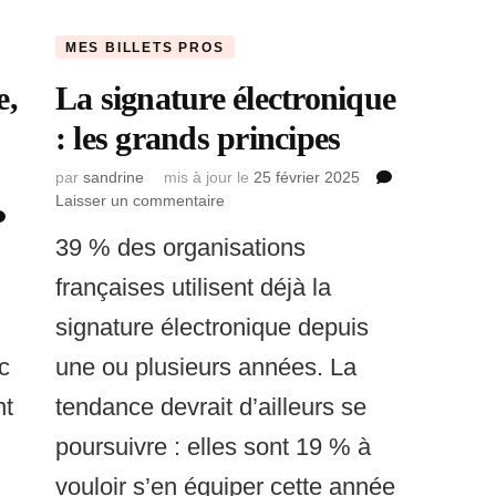
MES BILLETS PROS
e,
La signature électronique
: les grands principes
par
sandrine
mis à jour le
25 février 2025
Laisser un commentaire
sur
La
39 % des organisations
signature
électronique
françaises utilisent déjà la
:
les
signature électronique depuis
grands
ec
une ou plusieurs années. La
principes
nt
tendance devrait d’ailleurs se
poursuivre : elles sont 19 % à
vouloir s’en équiper cette année