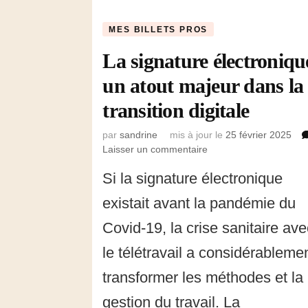
MES BILLETS PROS
La signature électroniqu
un atout majeur dans la
transition digitale
par
sandrine
mis à jour le
25 février 2025
Laisser un commentaire
sur
La
Si la signature électronique
signature
électronique,
existait avant la pandémie du
un
atout
Covid-19, la crise sanitaire av
majeur
le télétravail a considérableme
dans
la
transformer les méthodes et la
transition
digitale
gestion du travail. La