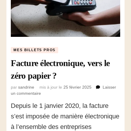
MES BILLETS PROS
Facture électronique, vers le
zéro papier ?
par
sandrine
mis à jour le
25 février 2025
Laisser
un commentaire
sur
Facture
Depuis le 1 janvier 2020, la facture
électronique,
vers
s’est imposée de manière électronique
le
zéro
à l’ensemble des entreprises
papier