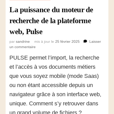
La puissance du moteur de
recherche de la plateforme
web, Pulse
par
sandrine
mis à jour le
25 février 2025
Laisser
un commentaire
sur
La
PULSE permet l’import, la recherche
puissance
du
et l’accès à vos documents métiers
moteur
de
que vous soyez mobile (mode Saas)
recherche
ou non étant accessible depuis un
de
la
navigateur grâce à son interface web,
plateforme
web,
unique. Comment s’y retrouver dans
Pulse
un grand volume de fichiers ?