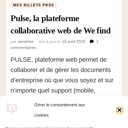
MES BILLETS PROS
Pulse, la plateforme
collaborative web de We find
par
sandrine
mis à jour le
15 avril 2025
2
commentaires
sur
Pulse,
PULSE, plateforme web permet de
la
plateforme
collaborer et de gérer les documents
collaborative
web
d’entreprise où que vous soyez et sur
de
n’importe quel support (mobile,
We
find
tablette, PC ou Mac) : Pulse vous
Gérer le consentement aux
rapproche de vos clients et améliore
cookies
vos processus internes. Focus.