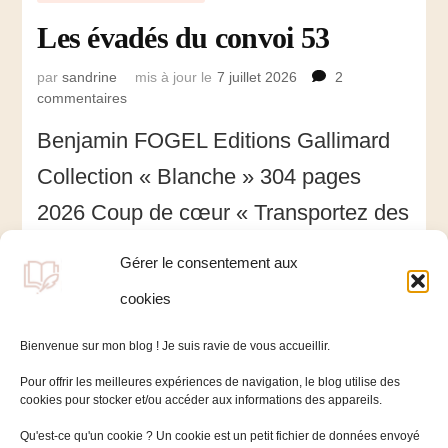
Les évadés du convoi 53
par
sandrine
mis à jour le
7 juillet 2026
2
commentaires
sur
Les
Benjamin FOGEL Editions Gallimard
évadés
du
Collection « Blanche » 304 pages
convoi
53
2026 Coup de cœur « Transportez des
juifs dans des wagons de
Gérer le consentement aux
marchandises ? Il n’y a que les nazis
cookies
pour avoir de telles …
Bienvenue sur mon blog ! Je suis ravie de vous accueillir.
Pour offrir les meilleures expériences de navigation, le blog utilise des
cookies pour stocker et/ou accéder aux informations des appareils.
Qu'est-ce qu'un cookie ? Un cookie est un petit fichier de données envoyé