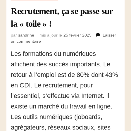
Recrutement, ça se passe sur
la « toile » !
par
sandrine
mis à jour le
25 février 2025
Laisser
un commentaire
sur
Recrutement,
Les formations du numériques
ça
se
affichent des succès importants. Le
passe
sur
retour à l’emploi est de 80% dont 43%
la
en CDI. Le recrutement, pour
« toile »
!
l’essentiel, s’effectue via Internet. Il
existe un marché du travail en ligne.
Les outils numériques (joboards,
agrégateurs, réseaux sociaux, sites