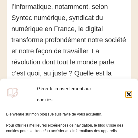
redéfinir
l’informatique, notamment, selon
?
Syntec numérique, syndicat du
numérique en France, le digital
transforme profondément notre société
et notre façon de travailler. La
révolution dont tout le monde parle,
c’est quoi, au juste ? Quelle est la
nouvelle organisation du travail ? Et,
Gérer le consentement aux
qu’en est-il du statut de salarié, cher à
cookies
notre modèle social ?
Bienvenue sur mon blog ! Je suis ravie de vous accueillir.
Pour offrir les meilleures expériences de navigation, le blog utilise des
cookies pour stocker et/ou accéder aux informations des appareils.