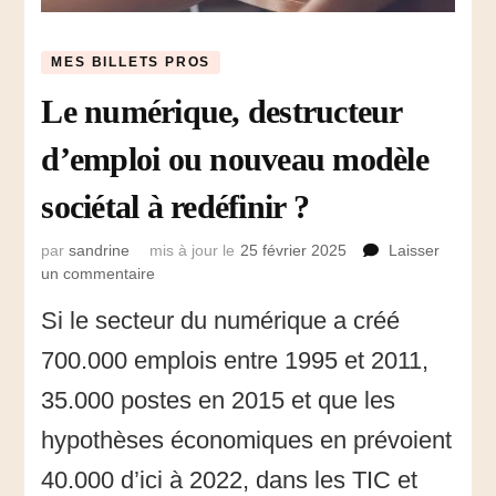
MES BILLETS PROS
Le numérique, destructeur
d’emploi ou nouveau modèle
sociétal à redéfinir ?
par
sandrine
mis à jour le
25 février 2025
Laisser
un commentaire
sur
Le
Si le secteur du numérique a créé
numérique,
destructeur
700.000 emplois entre 1995 et 2011,
d’emploi
ou
35.000 postes en 2015 et que les
nouveau
hypothèses économiques en prévoient
modèle
sociétal
40.000 d’ici à 2022, dans les TIC et
à