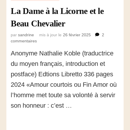
La Dame à la Licorne et le
Beau Chevalier
par
sandrine
mis à jour le
26 février 2025
2
commentaires
sur
La
Anonyme Nathalie Koble (traductrice
Dame
à
du moyen français, introduction et
la
Licorne
postface) Edtions Libretto 336 pages
et
2024 «Amour courtois ou Fin Amor où
le
Beau
l’homme met toute sa volonté à servir
Chevalier
son honneur : c’est …