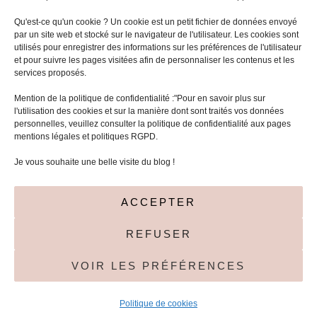
Qu'est-ce qu'un cookie ? Un cookie est un petit fichier de données envoyé
par un site web et stocké sur le navigateur de l'utilisateur. Les cookies sont
utilisés pour enregistrer des informations sur les préférences de l'utilisateur
et pour suivre les pages visitées afin de personnaliser les contenus et les
services proposés.
Mentions légales
Mention de la politique de confidentialité :"Pour en savoir plus sur
l'utilisation des cookies et sur la manière dont sont traités vos données
Politique de cookies (UE)
personnelles, veuillez consulter la politique de confidentialité aux pages
mentions légales et politiques RGPD.
Rechercher :
Je vous souhaite une belle visite du blog !
ACCEPTER
REFUSER
VOIR LES PRÉFÉRENCES
2026 Copyright
Entre écriture et lecture
.
Blossom Chic -
Développé par
Blossom Themes
.Propulsé par
WordPress
.
Politique de cookies