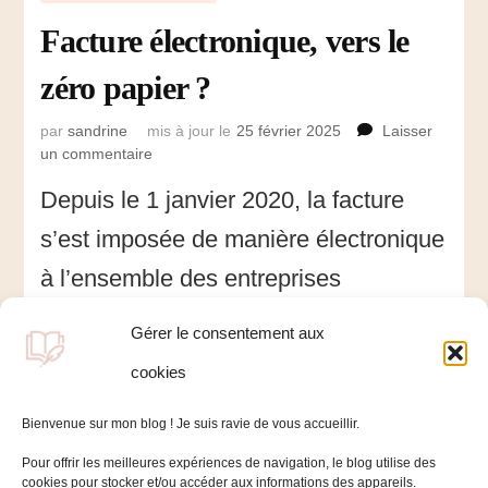
Facture électronique, vers le
zéro papier ?
par
sandrine
mis à jour le
25 février 2025
Laisser
un commentaire
sur
Facture
Depuis le 1 janvier 2020, la facture
électronique,
vers
s’est imposée de manière électronique
le
zéro
à l’ensemble des entreprises
papier
françaises traitant avec le secteur
?
Gérer le consentement aux
public. Elle tend à se généraliser au
cookies
secteur privé …
Bienvenue sur mon blog ! Je suis ravie de vous accueillir.
Pour offrir les meilleures expériences de navigation, le blog utilise des
cookies pour stocker et/ou accéder aux informations des appareils.