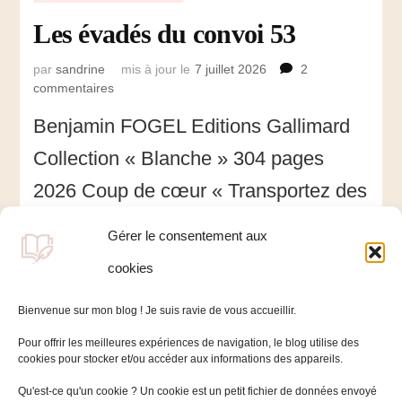
Les évadés du convoi 53
par
sandrine
mis à jour le
7 juillet 2026
2
commentaires
sur
Les
Benjamin FOGEL Editions Gallimard
évadés
du
Collection « Blanche » 304 pages
convoi
53
2026 Coup de cœur « Transportez des
juifs dans des wagons de
Gérer le consentement aux
marchandises ? Il n’y a que les nazis
cookies
pour avoir de telles …
Bienvenue sur mon blog ! Je suis ravie de vous accueillir.
Pour offrir les meilleures expériences de navigation, le blog utilise des
cookies pour stocker et/ou accéder aux informations des appareils.
Qu'est-ce qu'un cookie ? Un cookie est un petit fichier de données envoyé