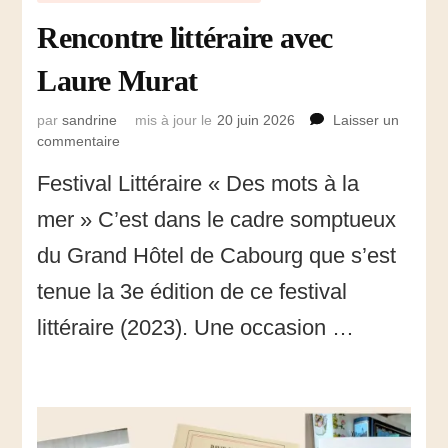
Rencontre littéraire avec
Laure Murat
par
sandrine
mis à jour le
20 juin 2026
Laisser un
commentaire
sur
Rencontre
Festival Littéraire « Des mots à la
littéraire
avec
mer » C’est dans le cadre somptueux
Laure
Murat
du Grand Hôtel de Cabourg que s’est
tenue la 3e édition de ce festival
littéraire (2023). Une occasion …