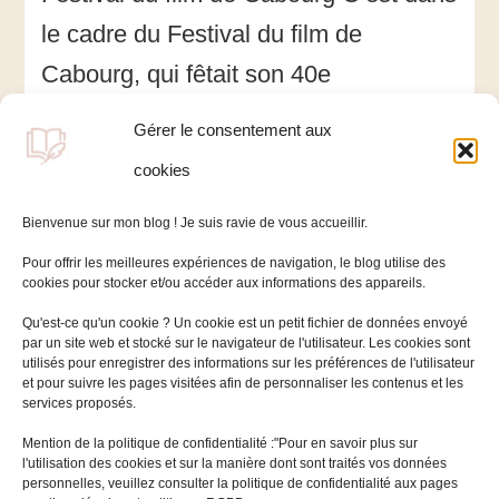
avec
le cadre du Festival du film de
David
Foenkinos
Cabourg, qui fêtait son 40e
anniversaire, que je fis la
Gérer le consentement aux
connaissance de l’écrivain David
cookies
Foenkinos à …
Bienvenue sur mon blog ! Je suis ravie de vous accueillir.
Pour offrir les meilleures expériences de navigation, le blog utilise des
cookies pour stocker et/ou accéder aux informations des appareils.
Qu'est-ce qu'un cookie ? Un cookie est un petit fichier de données envoyé
par un site web et stocké sur le navigateur de l'utilisateur. Les cookies sont
utilisés pour enregistrer des informations sur les préférences de l'utilisateur
et pour suivre les pages visitées afin de personnaliser les contenus et les
services proposés.
Mentions légales
Mention de la politique de confidentialité :"Pour en savoir plus sur
l'utilisation des cookies et sur la manière dont sont traités vos données
Politique de cookies (UE)
personnelles, veuillez consulter la politique de confidentialité aux pages