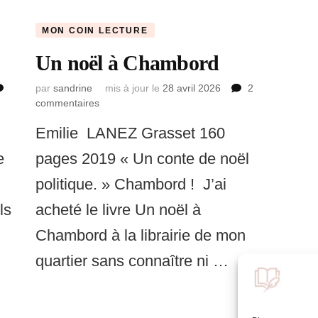
MON COIN LECTURE
Un noël à Chambord
par
sandrine
mis à jour le
28 avril 2026
2
commentaires
sur
Un
Emilie LANEZ Grasset 160
noël
à
e
pages 2019 « Un conte de noël
Chambord
politique. » Chambord ! J’ai
ls
acheté le livre Un noël à
Chambord à la librairie de mon
quartier sans connaître ni …