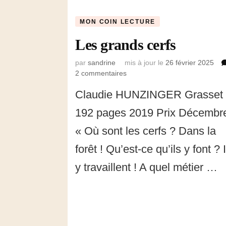
MON COIN LECTURE
Les grands cerfs
par
sandrine
mis à jour le
26 février 2025
2 commentaires
sur
Les
Claudie HUNZINGER Grasset
grands
cerfs
192 pages 2019 Prix Décembr
« Où sont les cerfs ? Dans la
forêt ! Qu’est-ce qu’ils y font ? I
y travaillent ! A quel métier …