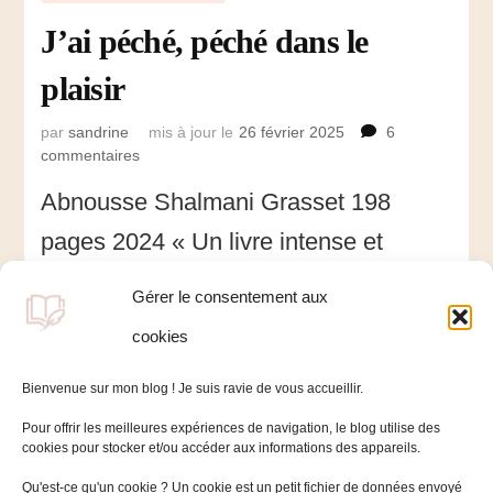
J’ai péché, péché dans le
plaisir
par
sandrine
mis à jour le
26 février 2025
6
commentaires
sur
J’ai
Abnousse Shalmani Grasset 198
péché,
péché
pages 2024 « Un livre intense et
dans
le
féministe à la recherche de la liberté :
plaisir
Gérer le consentement aux
aimer et jouir » Deux femmes que tout
cookies
oppose et que tout réuni …
Bienvenue sur mon blog ! Je suis ravie de vous accueillir.
Pour offrir les meilleures expériences de navigation, le blog utilise des
cookies pour stocker et/ou accéder aux informations des appareils.
Qu'est-ce qu'un cookie ? Un cookie est un petit fichier de données envoyé